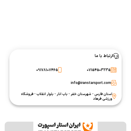
ارتباط با ما
09178107465
07154503235
info@iranstarsport.com
استان فارس - شهرستان خفر - باب انار - بلوار انقلاب - فروشگاه
ورزشی فرهاد