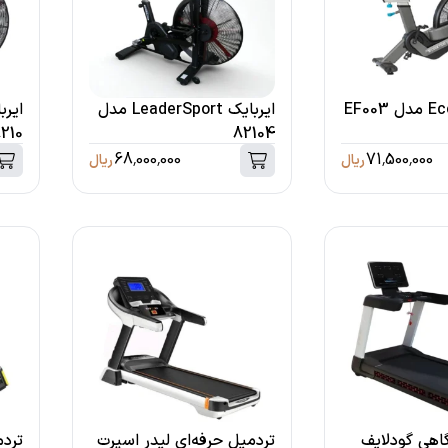
ایربایک LeaderSport مدل
210
82104
68,000,000
71,500,000
ریال
ریال
اهی گودلایف
تردمیل حرفه‌ای لیدر اسپرت