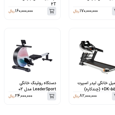
2T
160,000,000
170,000,000
ریال
ریال
یل خانگی لیدر اسپرت
دستگاه روئینگ خانگی
+ (چندکاره)
LeaderSport مدل 02
Rowing
24,000,000
82,000,000
ریال
ریال