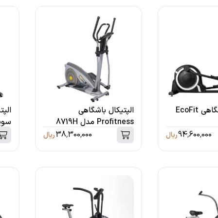
الپتیکال باشگاهی EcoFit
الپتیکال باشگاهی
الپت
Profitness مدل 8719H
9003HW
38,300,000
94,600,000
ریال
ریال