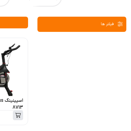
فیلتر ها
8713