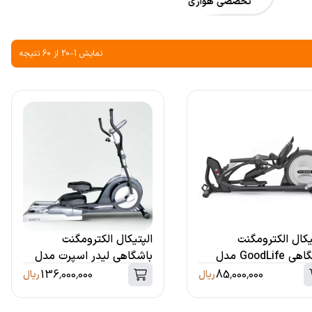
تخصصی هوازی
نمایش 1–20 از 60 نتیجه
یکال الکترومگنت
الپتیکال الکترومگنت
باشگاهی GoodLife مدل
باشگاهی لیدر اسپرت مدل
9.5BW
9
136,000,000
85,000,000
ریال
ریال