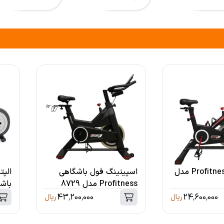
اسپینینگ Profitness مدل
اسپینینگ فول باشگاهی
الپت
Profitness مدل 8729
600
43,200,000
24,600,000
ریال
ریال