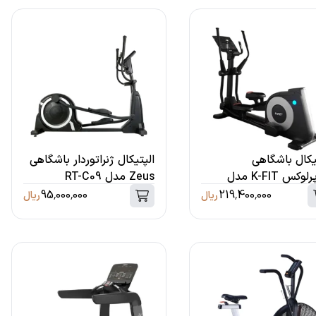
یکال باشگاهی
الپتیکال ژنراتوردار باشگاهی
سوپرلوکس K-FIT مدل
Zeus مدل RT-C09
95,000,000
219,400,000
ریال
ریال