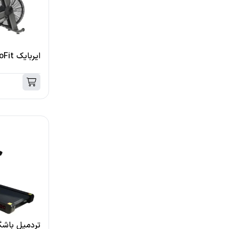
ایربایک EcoFit مدل EF003
تردمیل باشگ