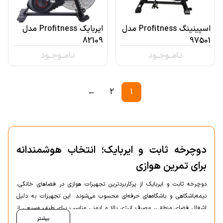
اسپینینگ Profitness مدل
ایربایک Profitness مدل
82109
97501
نـامــوجــود
نـامــوجــود
←
2
1
دوچرخه ثابت و ایربایک؛ انتخاب هوشمندانه
برای تمرین هوازی
دوچرخه ثابت و ایربایک از پرکاربردترین تجهیزات هوازی در فضاهای خانگی،
نیمه‌باشگاهی و باشگاه‌های حرفه‌ای محسوب می‌شوند. این تجهیزات به دلیل
اشغال فضای منطقی، مصرف انرژی بالا و ایمنی مناسب برای طیف وسیعی از
بیشتر
کاربران، سهم بالایی در فروش تجهیزات هوازی دارند. انتخاب صحیح میان