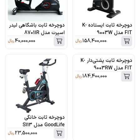
دوچرخه ثابت ایستاده K-
دوچرخه ثابت باشگاهی لیدر
FIT مدل 9003W
اسپرت مدل 87011R
40,000,000
158,400,000
ریال
ریال
دوچرخه ثابت پشتی‌دار K-
FIT مدل 9003RW
184,400,000
ریال
دوچرخه ثابت خانگی
GoodLife مدل S113
23,500,000
ریال