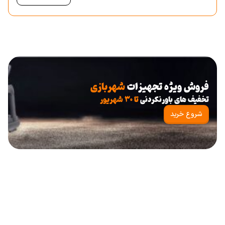
دوچرخه ثابت و ایربایک، نقش مستقیمی در کیفیت تمرین، میزان چربی‌سوزی و
بازده سرمایه‌گذاری دارد.
در دسته
دوچرخه ثابت و ایربایک
، مدل‌های متنوعی با کاربردهای متفاوت ارائه
می‌شود که هرکدام برای هدف تمرینی خاصی طراحی شده‌اند. آشنایی با تفاوت این
دستگاه‌ها، مسیر خرید را شفاف‌تر می‌کند.
دوچرخه ثابت چیست و چه کاربردی دارد
فروش ویژه تجهیزات
شهربازی
دوچرخه ثابت یکی از محبوب‌ترین دستگاه‌های هوازی است که برای تمرینات
تخفیف های باورنکردنی
تا ۳۰ شهریور
یکنواخت، کنترل ضربان قلب و افزایش استقامت قلبی-عروقی استفاده می‌شود.
شروع خرید
این دستگاه به‌دلیل فشار کم روی مفاصل، انتخابی مناسب برای کاربران مبتدی،
افراد دارای اضافه وزن و تمرینات ریکاوری محسوب می‌شود.
دوچرخه ثابت خانگی
مدل‌های خانگی معمولاً طراحی جمع‌وجور، صدای کم و سیستم مقاومت ساده‌تری
دارند. استفاده از
دوچرخه ثابت خانگی
برای تمرین روزانه، کاهش وزن و حفظ
آمادگی جسمانی بسیار رایج است. این مدل‌ها گزینه‌ای اقتصادی برای کاربرانی
هستند که به‌دنبال خرید مقرون‌به‌صرفه با مصرف خانگی می‌باشند.