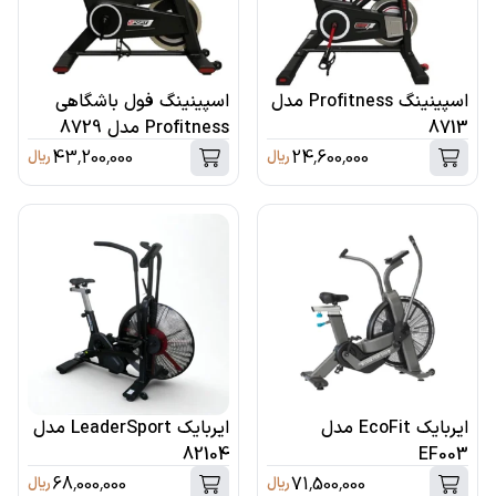
اسپینینگ Profitness مدل
اسپینینگ فول باشگاهی
8713
Profitness مدل 8729
43,200,000
24,600,000
ریال
ریال
ایربایک EcoFit مدل
ایربایک LeaderSport مدل
82104
EF003
68,000,000
71,500,000
ریال
ریال