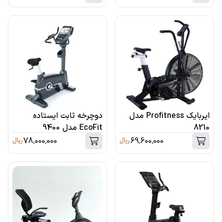
ایربایک Profitness مدل
دوچرخه ثابت ایستاده
8210
EcoFit مدل 9400
78,000,000
69,600,000
ریال
ریال