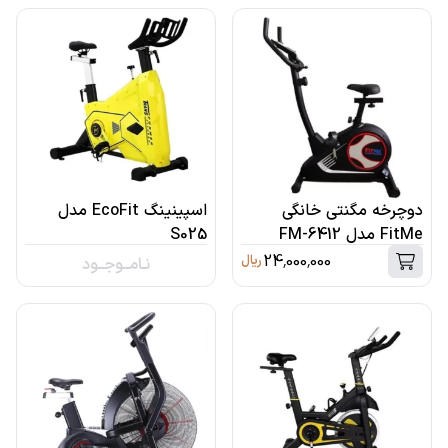
دوچرخه مگنتی خانگی
اسپینینگ EcoFit مدل
FitMe مدل FM-6412
S025
24,000,000
ریال
نـامــوجــود