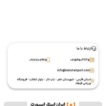
ارتباط با ما
09178107465
07154503235
info@iranstarsport.com
استان فارس - شهرستان خفر - باب انار - بلوار انقلاب - فروشگاه
ورزشی فرهاد