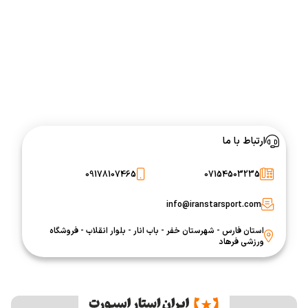
ارتباط با ما
09178107465
07154503235
info@iranstarsport.com
استان فارس - شهرستان خفر - باب انار - بلوار انقلاب - فروشگاه
ورزشی فرهاد