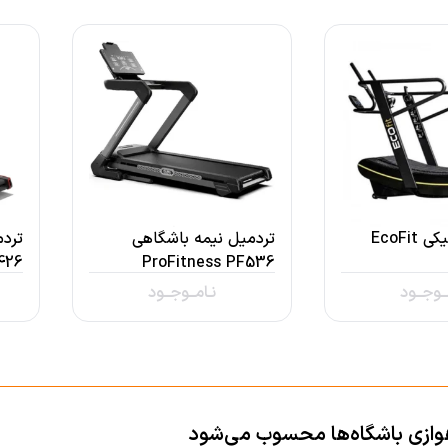
تردمیل مکانیکی EcoFit
تردمیل نیمه باشگاهی
تردم
426
ProFitness PF536
ــوجــود
نـامــوجــود
ازی باشگاه‌ها محسوب می‌شود