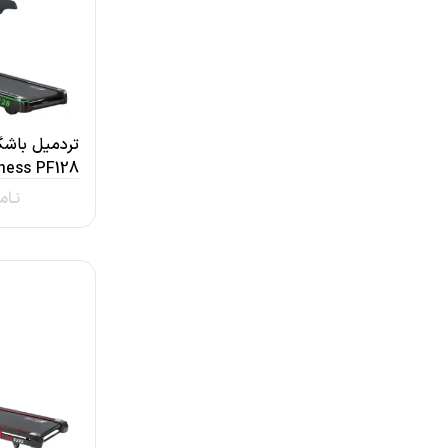
تردمیل باشگ
ness PF128
نـام