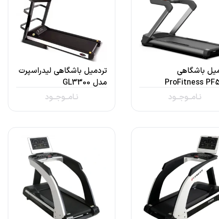
میل باشگاهی
تردمیل باشگاهی لیدراسپرت
ProFitness PF
مدل GL3300
نـامــوجــود
نـامــوجــود