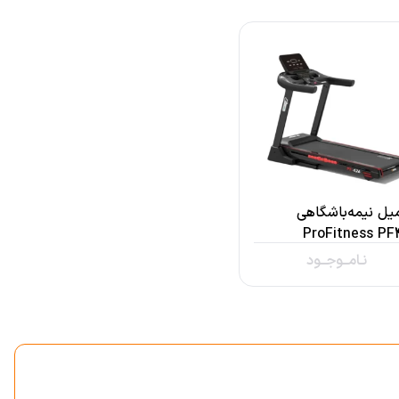
یل نیمه‌باشگاهی
ProFitness PF
نـامــوجــود