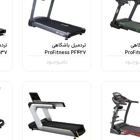
اهی
تردمیل باشگاهی
ترد
537
ProFitness PF427
ProFit
ــوجــود
نـامــوجــود