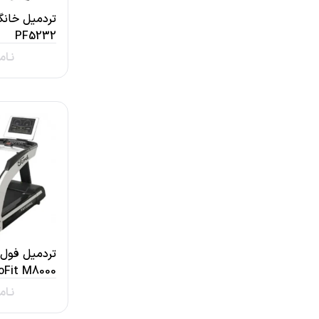
PF5232
نـام
تردمیل فول 
oFit M8000
نـام