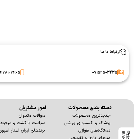
ارتباط با ما
9178107465
07154503235
دسته بندی محصولات
امور مشتریان
جدیدترین محصولات
سوالات متدوال
پوشاک و اکسسوری ورزشی
سیاست بازگشت و مرجوع
دستگاه‌های هوازی
برندهای ایران استار اسپور
میزهای بازی و تفریحی