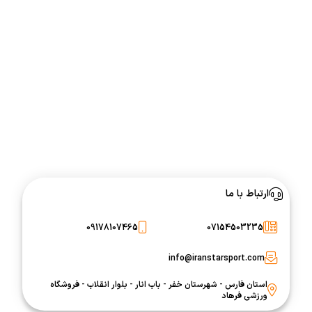
ارتباط با ما
09178107465
07154503235
info@iranstarsport.com
استان فارس - شهرستان خفر - باب انار - بلوار انقلاب - فروشگاه
ورزشی فرهاد