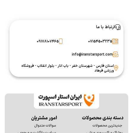
ارتباط با ما
09178107465
07154503235
info@iranstarsport.com
استان فارس - شهرستان خفر - باب انار - بلوار انقلاب - فروشگاه
ورزشی فرهاد
دسته بندی محصولات
امور مشتریان
جدیدترین محصولات
سوالات متدوال
پوشاک و اکسسوری ورزشی
سیاست بازگشت و مرجوعی