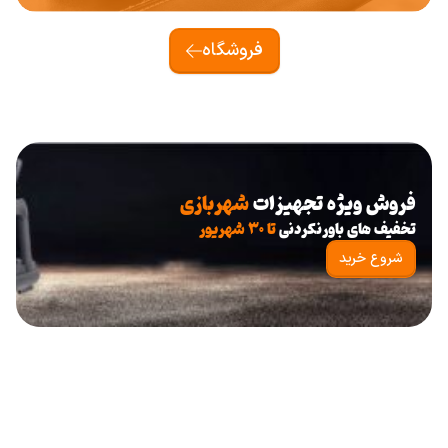
4,995,000 ریال.
5,490,000 ریال
بود.
فروشگاه
فروش ویژه تجهیزات
شهربازی
تخفیف های باورنکردنی
تا ۳۰ شهریور
شروع خرید