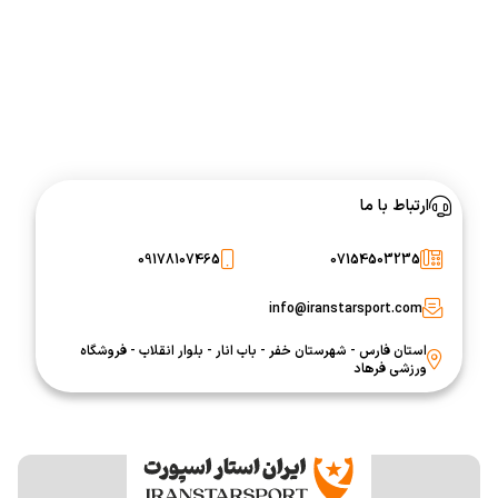
ارتباط با ما
09178107465
07154503235
info@iranstarsport.com
استان فارس - شهرستان خفر - باب انار - بلوار انقلاب - فروشگاه
ورزشی فرهاد