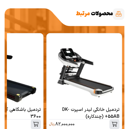
محصولات
مرتبط
تردمیل خانگی لیدر اسپرت DK-
55AB+ (چندکاره)
3600
82,000,000
ریال