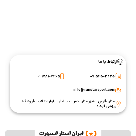
ارتباط با ما
09178107465
07154503235
info@iranstarsport.com
استان فارس - شهرستان خفر - باب انار - بلوار انقلاب - فروشگاه
ورزشی فرهاد