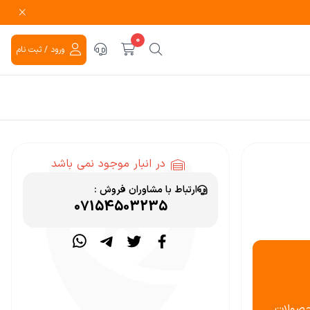
0
ورود / ثبت نام
در انبار موجود نمی باشد
ارتباط با مشاوران فروش :
07154503235
حصولات