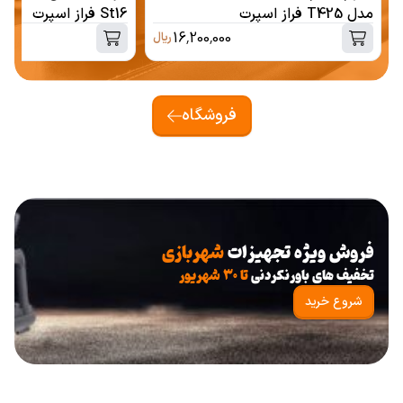
مدل T425 فراز اسپرت
St16 فراز اسپرت
16,200,000
ریال
فروشگاه
فروش ویژه تجهیزات
شهربازی
تخفیف های باورنکردنی
تا ۳۰ شهریور
شروع خرید