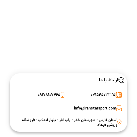
ارتباط با ما
09178107465
07154503235
info@iranstarsport.com
استان فارس - شهرستان خفر - باب انار - بلوار انقلاب - فروشگاه
ورزشی فرهاد