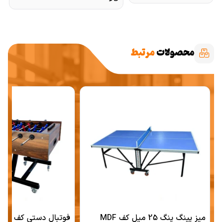
محصولات
مرتبط
میز پینگ پنگ 25 میل کف MDF
فوتبال دستی کف ملامی