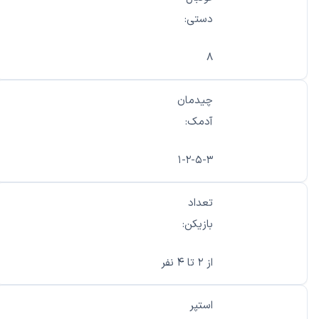
دستی:
۸
چیدمان
آدمک:
۱-۲-۵-۳
تعداد
بازیکن:
از ۲ تا ۴ نفر
استپر