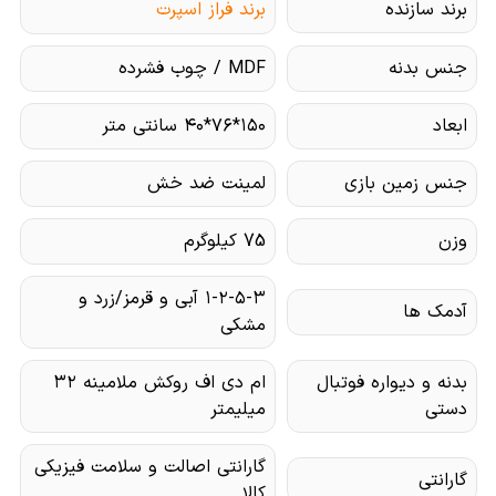
برند سازنده
برند فراز اسپرت
جنس بدنه
MDF / چوب فشرده
ابعاد
۱۵۰*۷۶*۴۰ سانتی متر
جنس زمین بازی
لمینت ضد خش
وزن
75 کیلوگرم
۱-۲-۵-۳ آبی و قرمز/زرد و
آدمک ها
مشکی
بدنه و دیواره فوتبال
ام دی اف روکش ملامینه ۳۲
دستی
میلیمتر
گارانتی اصالت و سلامت فیزیکی
گارانتی
کالا