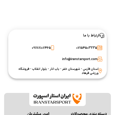
ارتباط با ما
09178107465
07154503235
info@iranstarsport.com
استان فارس - شهرستان خفر - باب انار - بلوار انقلاب - فروشگاه
ورزشی فرهاد
دسته بندی محصولات
امور مشتریان