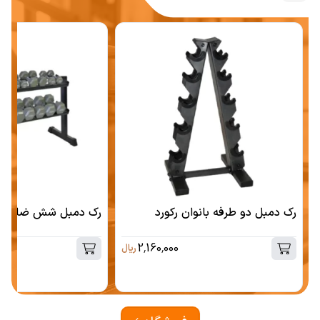
رک دمبل دو طرفه بانوان رکورد
رک دمبل شش ضلعی ر
2,160,000
ریال