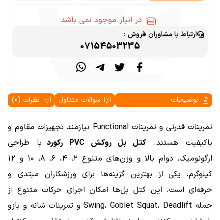
در انبار موجود نمی باشد
ارتباط با مشاوران فروش :
07154503235
توضیحات
سوالات متداول
نظرات (0)
تمرینات قدرتی و تمرینات Functional نیازمند تجهیزات مقاوم و
باکیفیت هستند.
کتل بل روکش PVC رکورد
با طراحی
ارگونومیک، دوام بالا و وزن‌های متنوع ۲، ۴، ۶، ۸، ۱۰ و ۱۲
کیلوگرم، یکی از بهترین گزینه‌ها برای ورزشکاران مبتدی و
حرفه‌ای است. این کتل بل‌ها امکان اجرای حرکات متنوع از
جمله Swing، Goblet Squat، Deadlift و تمرینات شانه و بازو