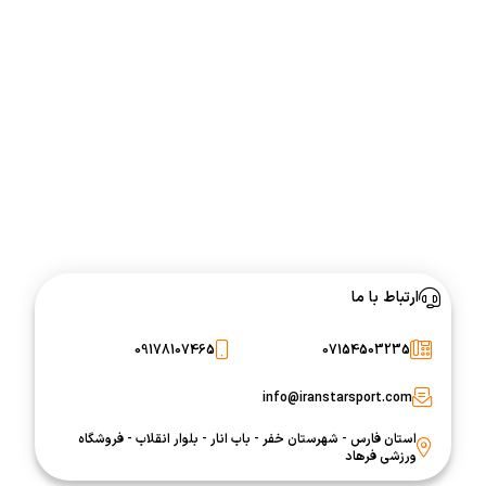
ارتباط با ما
09178107465
07154503235
info@iranstarsport.com
استان فارس - شهرستان خفر - باب انار - بلوار انقلاب - فروشگاه
ورزشی فرهاد